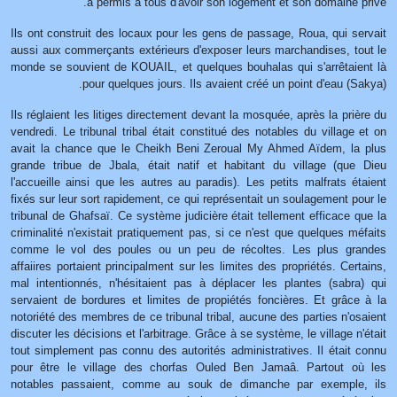
a permis à tous d'avoir son logement et son domaine privé.
Ils ont construit des locaux pour les gens de passage, Roua, qui servait
aussi aux commerçants extérieurs d'exposer leurs marchandises, tout le
monde se souvient de KOUAIL, et quelques bouhalas qui s'arrêtaient là
pour quelques jours. Ils avaient créé un point d'eau (Sakya).
Ils réglaient les litiges directement devant la mosquée, après la prière du
vendredi. Le tribunal tribal était constitué des notables du village et on
avait la chance que le Cheikh Beni Zeroual My Ahmed Aïdem, la plus
grande tribue de Jbala, était natif et habitant du village (que Dieu
l'accueille ainsi que les autres au paradis). Les petits malfrats étaient
fixés sur leur sort rapidement, ce qui représentait un soulagement pour le
tribunal de Ghafsaï. Ce système judicière était tellement efficace que la
criminalité n'existait pratiquement pas, si ce n'est que quelques méfaits
comme le vol des poules ou un peu de récoltes. Les plus grandes
affaiires portaient principalment sur les limites des propriétés. Certains,
mal intentionnés, n'hésitaient pas à déplacer les plantes (sabra) qui
servaient de bordures et limites de propiétés foncières. Et grâce à la
notoriété des membres de ce tribunal tribal, aucune des parties n'osaient
discuter les décisions et l'arbitrage. Grâce à se système, le village n'était
tout simplement pas connu des autorités administratives. Il était connu
pour être le village des chorfas Ouled Ben Jamaâ. Partout où les
notables passaient, comme au souk de dimanche par exemple, ils