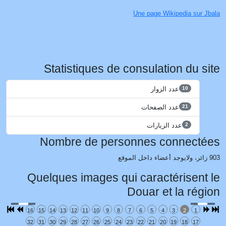
Une page Wikipedia sur Jbala
Statistiques de consulation du site
عدد الزوار
10
عدد الصفحات
21
عدد الزيارات
2
Nombre de personnes connectées
903 زائر، ولايوجد أعضاء داخل الموقع
Quelques images qui caractérisent le
Douar et la région
16
15
14
13
12
11
10
9
8
7
6
5
4
3
2
1
32
31
30
29
28
27
26
25
24
23
22
21
20
19
18
17