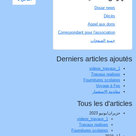
Douar news
Décès
Appel aux dons
Correspondant pour l'association
جميع الصفحات
Derniers articles ajoutés
videos_travaux_1
Travaux realises
Fournitures scolaires
Voyage à Fes
مقاومة الإستعمار
Tous les d'articles
حزيران/يونيو 2023
videos_travaux_1
Travaux realises
Fournitures scolaires