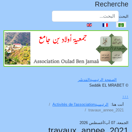
Recherche
البحث
اختر لغتك
Type 2 or more characters for results.
الصفحة الرئيسية
المَدشَر
© Seddik EL MRABET
↑↑↑
أنت هنا:
الرئيسية
Activités de l'association
travaux_annee_2021
الجمعة، 07 آب/أغسطس 2026
travaux_annee_2021