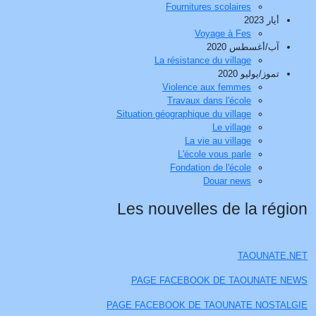
Fournitures scolaires
أيار 2023
Voyage à Fes
آب/أغسطس 2020
La résistance du village
تموز/يوليو 2020
Violence aux femmes
Travaux dans l'école
Situation géographique du village
Le village
La vie au village
L'école vous parle
Fondation de l'école
Douar news
Les nouvelles de la région
TAOUNATE.NET
PAGE FACEBOOK DE TAOUNATE NEWS
PAGE FACEBOOK DE TAOUNATE NOSTALGIE