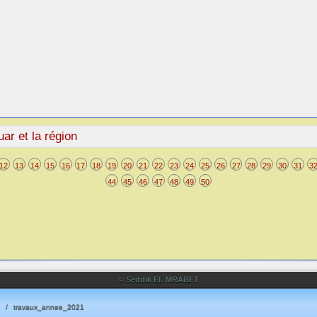
ar et la région
12
13
14
15
16
17
18
19
20
21
22
23
24
25
26
27
28
29
30
31
3
44
45
46
47
48
49
50
© Seddik EL MRABET
travaux_annee_2021