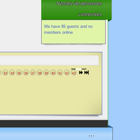
Nombre de personnes
connectées
We have 86 guests and no
members online
2
33
34
35
36
37
38
39
40
41
42
43
↑↑↑