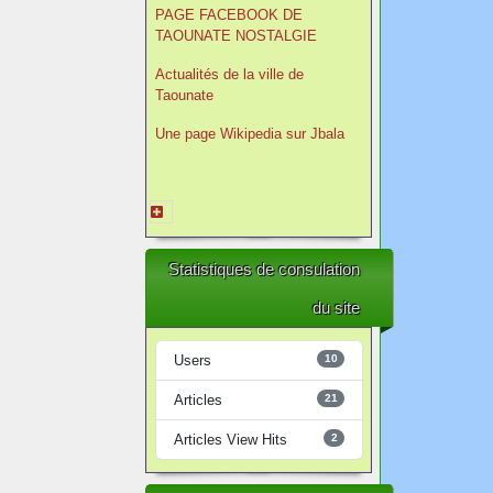
PAGE FACEBOOK DE
TAOUNATE NOSTALGIE
Actualités de la ville de
Taounate
Une page Wikipedia sur Jbala
Statistiques de consulation
du site
Users
10
Articles
21
Articles View Hits
2