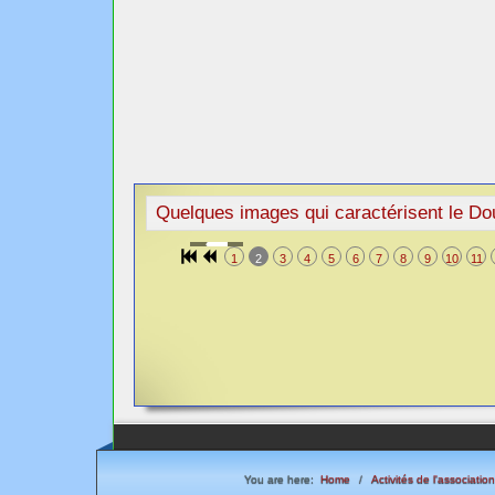
Quelques images qui caractérisent le Dou
1
2
3
4
5
6
7
8
9
10
11
You are here:
Home
Activités de l'association