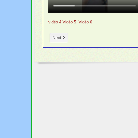
vidéo
4
Vidéo 5
Vidéo 6
Next article: Fournitures scolaires
Next