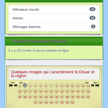
Utilisateurs inscrits
10
Articles
21
Affichages d'articles
2
Nombre de personnes connectées
Il y a 125 invités et aucun membre en ligne
Quelques images qui caractérisent le Douar et
la région
1
2
3
4
5
6
7
8
9
10
11
12
13
14
15
16
17
18
19
20
21
22
23
24
25
26
27
28
29
30
31
32
33
34
35
36
37
38
39
40
41
42
43
44
45
46
47
48
49
50