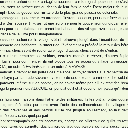
ec un secret enfoui en eux partagé uniquement par le regard, personne ne s’est
estin, sans se préoccuper du destin de leur famille après l’acte majeur de leur
mplir face au gouverneur militaire de la plus grande puissance coloniale.
u passage du gouverneur, en attendant l’instant opportun, pour crier face au go
 Ben Youssef !! », se fut une surprise pour le gouverneur qui croyait aller
e cas pour les collaborateurs parmi les habitants des villages avoisinants, mai
idarisé de la lutte pour l’indépendance.
puissance coloniale, le village s’était retrouvé plongé dans l’incertitude de l
 massacre des habitants, la rumeur de l’événement a précédé le retour des hér
ommes choisissent de rester au village, d’autres choisissent de s’enfuir.
r plusieurs centaines de soldats, certains montés à cheval, d’autres à pi
 fusils, pour commencer, ils ont bloqué tous les accès du village, un groupe
TA, un autre à HwithaHzar, et un autre à MAWASS.
ommençait à défoncer les portes des maisons, et foyer partout à la recherche
ffrayé par l’attitude sévère et violente de ces soldats, parmi eux des solda
aravant, même sur les photos, on ne savait même pas s’il existait des hom
age le premier noir, ALKOUIL, on pensait qu’il était devenu noir parce qu’il dor
s hors des maisons dans l’attente des militaires, ils les ont affrontés cou
ont été jetés par terre avec l’aide des collaborateurs des villages v
ec des cravaches et des bâtons sur le dos jusqu’à épuisement, en leur de
 armée ou cachés quelque part.
ent accompagnés des collaborateurs, chargés de piller tout ce qu’ils trouve
s, des jarres de samette, des paniers de blé, des paniers de fruits secs, raiso