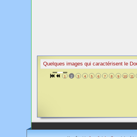
Quelques images qui caractérisent le Dou
1
2
3
4
5
6
7
8
9
10
11