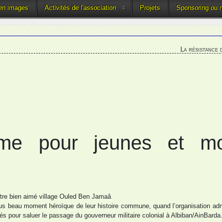
 en images
Activités de l'association
Projets
Sponsoring ou 
La résistance 
sme pour jeunes et mo
otre bien aimé village Ouled Ben Jamaâ
 plus beau moment héroïque de leur histoire commune, quand l’organisation adm
és pour saluer le passage du gouverneur militaire colonial à Albiban/AinBarda