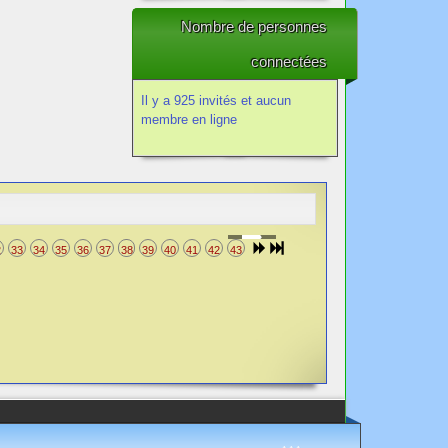
Nombre de personnes
connectées
Il y a 925 invités et aucun
membre en ligne
2
33
34
35
36
37
38
39
40
41
42
43