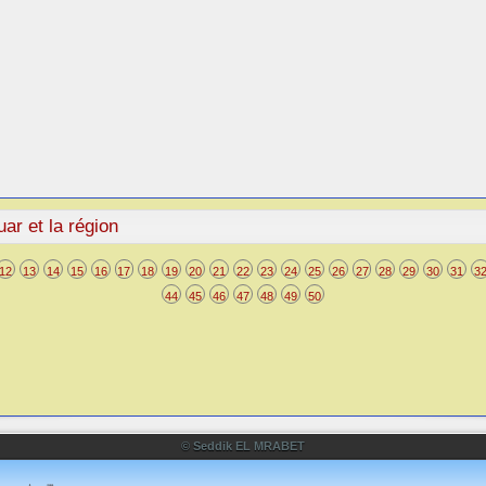
ar et la région
12
13
14
15
16
17
18
19
20
21
22
23
24
25
26
27
28
29
30
31
3
44
45
46
47
48
49
50
© Seddik EL MRABET