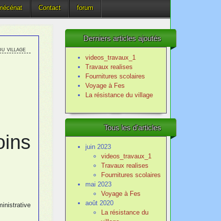
mécénat
Contact
forum
Derniers articles ajoutés
du village
videos_travaux_1
Travaux realises
Fournitures scolaires
Voyage à Fes
La résistance du village
Tous les d'articles
ins
juin 2023
videos_travaux_1
Travaux realises
Fournitures scolaires
mai 2023
Voyage à Fes
août 2020
inistrative
La résistance du
.