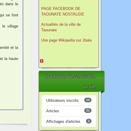
nts dans le
PAGE FACEBOOK DE
TAOUNATE NOSTALGIE
qui se font
Actualités de la ville de
le village
Taounate
Une page Wikipedia sur Jbala
rnité et la
et la haute
Statistiques de consulation
du site
Utilisateurs inscrits
10
Articles
21
Affichages d'articles
2