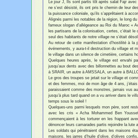
Le jour J, Ils sont partis tôt après salat Fajr av
ne s’est désisté, ils ont pris le chemin de leur d
la puissance coloniale, qu’ils s’apprêtaient à acco
Alignés parmi les notables de la région, le long d
fameux slogan d’allégeance au Roi du Maroc « Acha
les partisans de la colonisation, certes, c’était l
seul des habitants de notre village ne s’était désol
Au retour de cette manifestation d’hostilité à la 
événements, y aura-t-il destruction du village et
le village dans un silence de cimetière, certains h
Quelques heures après, le village est envahi pa
jusqu’aux dents avec des billonnettes au bout des
à SRAIR, un autre à AMSSALA, un autre à BALLO
Le gros des troupes se jetait sur le village et c
et des femmes, moi de mon âge de 4 ans, j’étais e
paraissaient comme des monstres, jamais vus aup
jusqu’à plus tard quand on a vu arriver dans le vill
temps sous le soleil !
Quelques-uns parmi lesquels mon père, sont resté
avec les cris « Acha Mohammed Ben Youssef », 
commençaient à les torturer en les frappant av
dénoncer leurs camarades partis rejoindre la lute
Les soldats qui pénétraient dans les maisons étai
maisons, les jarres d’huile d’olive, d’olives confi